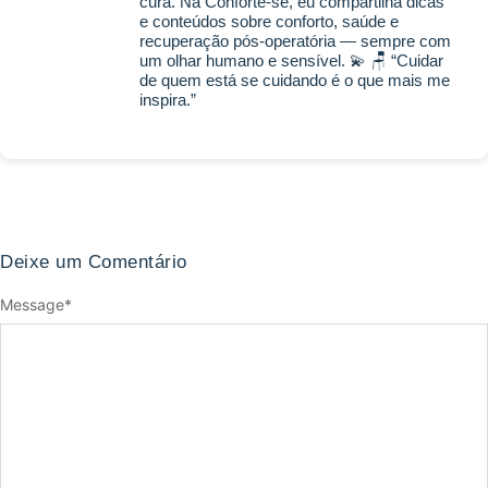
cura. Na Conforte-se, eu compartilha dicas
e conteúdos sobre conforto, saúde e
recuperação pós-operatória — sempre com
um olhar humano e sensível. 💫 🪑 “Cuidar
de quem está se cuidando é o que mais me
inspira.”
Deixe um Comentário
Message
*