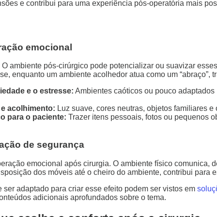
sões e contribui para uma experiência pós-operatória mais posi
eração emocional
l. O ambiente pós-cirúrgico pode potencializar ou suavizar ess
sse, enquanto um ambiente acolhedor atua como um “abraço”, t
iedade e o estresse:
Ambientes caóticos ou pouco adaptados 
e acolhimento:
Luz suave, cores neutras, objetos familiares e
o para o paciente:
Trazer itens pessoais, fotos ou pequenos o
sação de segurança
eração emocional após cirurgia. O ambiente físico comunica, de 
isposição dos móveis até o cheiro do ambiente, contribui para 
ser adaptado para criar esse efeito podem ser vistos em
soluç
 conteúdos adicionais aprofundados sobre o tema.