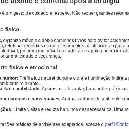
e acolhe e conforta após a cirurgia
 um gesto de cuidado e respeito. Não requer grandes reforma
o físico
s, organize móveis e deixe caminhos livres para evitar acidentes
, telefone, remédios e controles remotos ao alcance do pacien
ortável, poltrona reclinável ou cadeira de apoio podem trans
ionar praticidade e segurança.
rto físico e emocional
o humor:
Prefira luz natural durante o dia e iluminação indiret
 ambiente relaxante.
litar a mobilidade:
Apoios para levantar, banquetas próximas 
como aromas e sons suaves:
Aromatizadores de ambiente com
pções:
Limite visitas e reduza barulhos desnecessários. Uma rot
rações práticas de ambientes adaptados, acesse o
perfil Conf