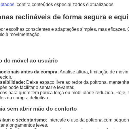
aptados
, confira conteúdos especializados e atualizados.
onas reclináveis de forma segura e equi
or escolhas conscientes e adaptações simples, mas eficazes. 
ulo à movimentação.
o do móvel ao usuário
mocionais antes da compra:
Analise altura, limitação de movim
ecidir.
sibilidade:
Deixe espaço livre ao redor da poltrona, mantenha
s pode facilitar o sentar e levantar.
os para quem tem pouca força ou mobilidade reduzida. Hoje,
es da compra definitiva.
mia sem abrir mão do conforto
itam o sedentarismo:
Intercale o uso da poltrona com peque
izar alongamentos leves.