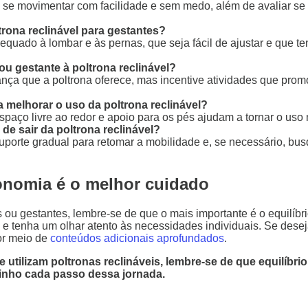
 se movimentar com facilidade e sem medo, além de avaliar se 
rona reclinável para gestantes?
uado à lombar e às pernas, que seja fácil de ajustar e que ten
u gestante à poltrona reclinável?
ança que a poltrona oferece, mas incentive atividades que pr
 melhorar o uso da poltrona reclinável?
aço livre ao redor e apoio para os pés ajudam a tornar o uso 
de sair da poltrona reclinável?
porte gradual para retomar a mobilidade e, se necessário, busq
onomia é o melhor cuidado
 ou gestantes, lembre-se de que o mais importante é o equilíbri
s e tenha um olhar atento às necessidades individuais. Se dese
or meio de
conteúdos adicionais aprofundados
.
tilizam poltronas reclináveis, lembre-se de que equilíbrio
rinho cada passo dessa jornada.