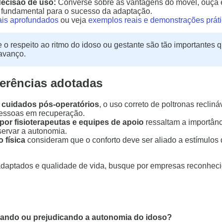
decisão de uso:
Converse sobre as vantagens do móvel, ouça ex
 fundamental para o sucesso da adaptação.
ais aprofundados
ou veja
exemplos reais e demonstrações prát
 e o respeito ao ritmo do idoso ou gestante são tão importantes
avanço.
ferências adotadas
e cuidados pós-operatórios
, o uso correto de poltronas recli
pessoas em recuperação.
r fisioterapeutas e equipes de apoio
ressaltam a importân
servar a autonomia.
 física
consideram que o conforto deve ser aliado a estímulos
 adaptados e qualidade de vida, busque por empresas reconhe
udando ou prejudicando a autonomia do idoso?