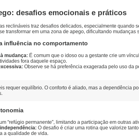
pego: desafios emocionais e práticos
nas reclináveis traz desafios delicados, especialmente quando 
 se transformar em uma zona de apego, dificultando mudanças s
a influência no comportamento
a à mudança:
É comum que o idoso ou a gestante crie um víncul
atividades fora daquele espaço.
excessiva:
Observe se há preferência exagerada pelo uso da p
is requer equilíbrio. O conforto é aliado, mas a dependência p
s.
utonomia
e um “refúgio permanente”, limitando a participação em outras a
 independência:
O desafio é criar uma rotina que valorize tant
ra a qualidade de vida.