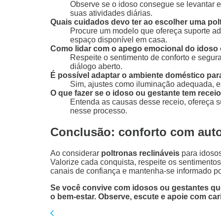
Observe se o idoso consegue se levantar e
suas atividades diárias.
Quais cuidados devo ter ao escolher uma polt
Procure um modelo que ofereça suporte adeq
espaço disponível em casa.
Como lidar com o apego emocional do idoso o
Respeite o sentimento de conforto e segur
diálogo aberto.
É possível adaptar o ambiente doméstico para
Sim, ajustes como iluminação adequada, esp
O que fazer se o idoso ou gestante tem receio 
Entenda as causas desse receio, ofereça su
nesse processo.
Conclusão: conforto com aut
Ao considerar
poltronas reclináveis
para idosos
Valorize cada conquista, respeite os sentimento
canais de confiança e mantenha-se informado p
Se você convive com idosos ou gestantes que u
o bem-estar. Observe, escute e apoie com ca