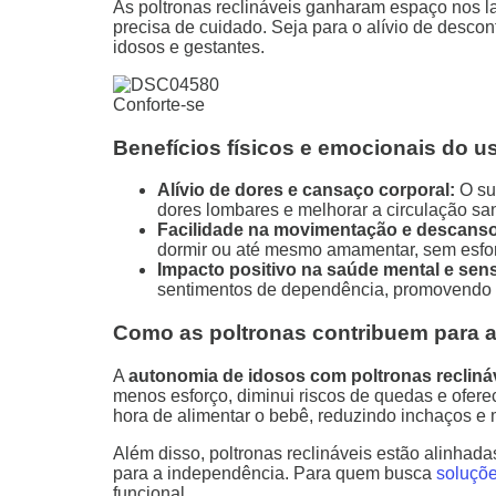
As poltronas reclináveis ganharam espaço nos la
precisa de cuidado. Seja para o alívio de descon
idosos e gestantes.
Conforte-se
Benefícios físicos e emocionais do u
Alívio de dores e cansaço corporal:
O sup
dores lombares e melhorar a circulação sa
Facilidade na movimentação e descanso
dormir ou até mesmo amamentar, sem esfor
Impacto positivo na saúde mental e sen
sentimentos de dependência, promovendo 
Como as poltronas contribuem para a
A
autonomia de idosos com poltronas recliná
menos esforço, diminui riscos de quedas e ofer
hora de alimentar o bebê, reduzindo inchaços e 
Além disso, poltronas reclináveis estão alinhad
para a independência. Para quem busca
soluçõe
funcional.