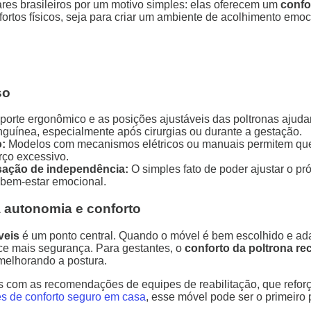
res brasileiros por um motivo simples: elas oferecem um
confo
fortos físicos, seja para criar um ambiente de acolhimento emo
so
orte ergonômico e as posições ajustáveis das poltronas ajudam 
nguínea, especialmente após cirurgias ou durante a gestação.
:
Modelos com mecanismos elétricos ou manuais permitem que o
ço excessivo.
sação de independência:
O simples fato de poder ajustar o pró
bem-estar emocional.
 autonomia e conforto
veis
é um ponto central. Quando o móvel é bem escolhido e ada
ece mais segurança. Para gestantes, o
conforto da poltrona rec
melhorando a postura.
as com as recomendações de equipes de reabilitação, que reforç
s de conforto seguro em casa
, esse móvel pode ser o primeiro