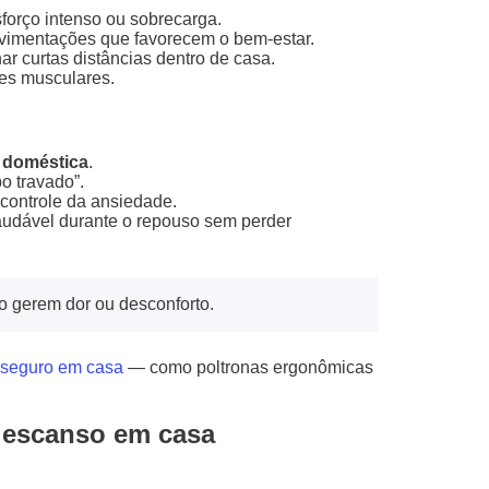
forço intenso ou sobrecarga.
ovimentações que favorecem o bem-estar.
ar curtas distâncias dentro de casa.
res musculares.
a doméstica
.
o travado”.
controle da ansiedade.
audável durante o repouso sem perder
o gerem dor ou desconforto.
 seguro em casa
— como poltronas ergonômicas
descanso em casa