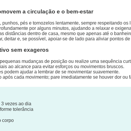
omovem a circulação e o bem-estar
punhos, pés e tornozelos lentamente, sempre respeitando os li
profundamente por alguns minutos, ajudando a relaxar e oxigena
s distâncias dentro de casa, mesmo que apenas até o banheir
r, deitar e, se possível, apoiar-se de lado para aliviar pontos d
tivo sem exageros
a pequenas mudanças de posição ou realize uma sequência cur
ais ao alcance para evitar esforços ou movimentos bruscos.
es podem ajudar a lembrar de se movimentar suavemente.
o após cada movimento; pare imediatamente se houver dor ou f
3 vezes ao dia
forme tolerância
o corpo