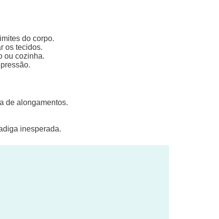
mites do corpo.
r os tecidos.
o ou cozinha.
e pressão.
ta de alongamentos.
adiga inesperada.