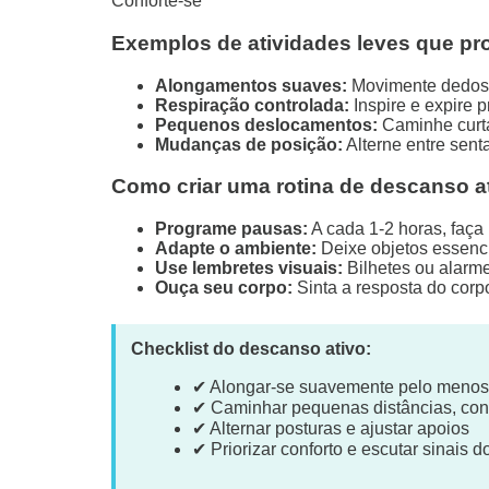
Conforte-se
Exemplos de atividades leves que pr
Alongamentos suaves:
Movimente dedos, 
Respiração controlada:
Inspire e expire 
Pequenos deslocamentos:
Caminhe curta
Mudanças de posição:
Alterne entre senta
Como criar uma rotina de descanso a
Programe pausas:
A cada 1-2 horas, faç
Adapte o ambiente:
Deixe objetos essenci
Use lembretes visuais:
Bilhetes ou alarm
Ouça seu corpo:
Sinta a resposta do corp
Checklist do descanso ativo:
✔ Alongar-se suavemente pelo menos 
✔ Caminhar pequenas distâncias, con
✔ Alternar posturas e ajustar apoios
✔ Priorizar conforto e escutar sinais d