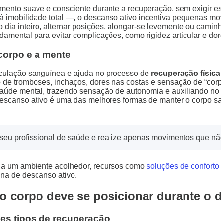
ento suave e consciente durante a recuperação, sem exigir es
á imobilidade total —, o descanso ativo incentiva pequenas m
dia inteiro, alternar posições, alongar-se levemente ou caminh
ndamental para evitar complicações, como rigidez articular e do
corpo e a mente
rculação sanguínea e ajuda no processo de
recuperação físic
o de tromboses, inchaços, dores nas costas e sensação de “corp
úde mental, trazendo sensação de autonomia e auxiliando no 
descanso ativo é uma das melhores formas de manter o corpo s
seu profissional de saúde e realize apenas movimentos que nã
ja um ambiente acolhedor, recursos como
soluções de conforto
tina de descanso ativo.
o corpo deve se posicionar durante o 
es tipos de recuperação