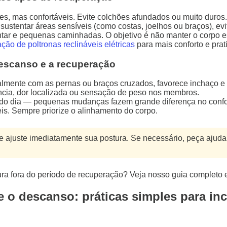
rmes, mas confortáveis. Evite colchões afundados ou muito duros.
ustentar áreas sensíveis (como costas, joelhos ou braços), ev
entar e pequenas caminhadas. O objetivo é não manter o corpo e
ação de poltronas reclináveis elétricas
para mais conforto e pra
scanso e a recuperação
almente com as pernas ou braços cruzados, favorece inchaço e
ncia, dor localizada ou sensação de peso nos membros.
 do dia — pequenas mudanças fazem grande diferença no confo
is. Sempre priorize o alinhamento do corpo.
ajuste imediatamente sua postura. Se necessário, peça ajuda p
ura fora do período de recuperação? Veja nosso guia completo
 o descanso: práticas simples para inc