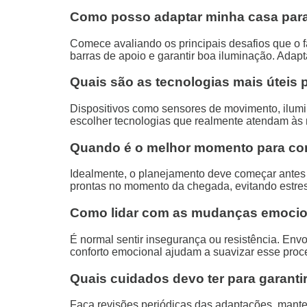
Como posso adaptar minha casa para 
Comece avaliando os principais desafios que o fa
barras de apoio e garantir boa iluminação. Adap
Quais são as tecnologias mais úteis 
Dispositivos como sensores de movimento, ilumin
escolher tecnologias que realmente atendam às n
Quando é o melhor momento para com
Idealmente, o planejamento deve começar antes 
prontas no momento da chegada, evitando estres
Como lidar com as mudanças emocion
É normal sentir insegurança ou resistência. Envo
conforto emocional ajudam a suavizar esse proc
Quais cuidados devo ter para garanti
Faça revisões periódicas das adaptações, mante