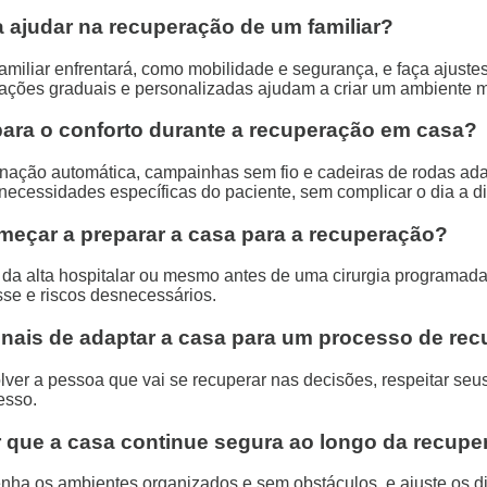
ajudar na recuperação de um familiar?
miliar enfrentará, como mobilidade e segurança, e faça ajustes 
tações graduais e personalizadas ajudam a criar um ambiente m
para o conforto durante a recuperação em casa?
ação automática, campainhas sem fio e cadeiras de rodas adapt
ecessidades específicas do paciente, sem complicar o dia a di
eçar a preparar a casa para a recuperação?
da alta hospitalar ou mesmo antes de uma cirurgia programada,
se e riscos desnecessários.
ais de adaptar a casa para um processo de re
lver a pessoa que vai se recuperar nas decisões, respeitar seus
esso.
r que a casa continue segura ao longo da recup
nha os ambientes organizados e sem obstáculos, e ajuste os d