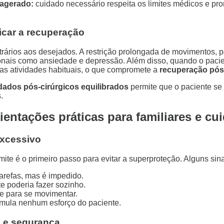
xagerado:
cuidado necessário respeita os limites médicos e pr
icar a recuperação
trários aos desejados. A restrição prolongada de movimentos, 
nais como ansiedade e depressão. Além disso, quando o pacie
uas atividades habituais, o que compromete a
recuperação pós
dados pós-cirúrgicos equilibrados
permite que o paciente se
.
ientações práticas para familiares e cu
excessivo
mite é o primeiro passo para evitar a superproteção. Alguns si
arefas, mas é impedido.
te poderia fazer sozinho.
e para se movimentar.
imula nenhum esforço do paciente.
a e segurança