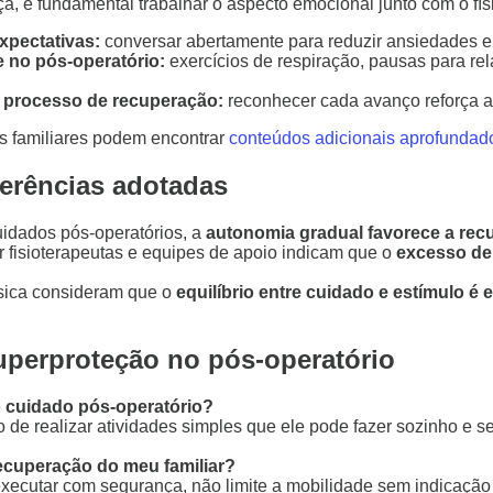
a, é fundamental trabalhar o aspecto emocional junto com o fís
xpectativas:
conversar abertamente para reduzir ansiedades e a
e no pós-operatório:
exercícios de respiração, pausas para rel
 processo de recuperação:
reconhecer cada avanço reforça a
os familiares podem encontrar
conteúdos adicionais aprofundad
ferências adotadas
uidados pós-operatórios, a
autonomia gradual favorece a recu
isioterapeutas e equipes de apoio indicam que o
excesso de
ísica consideram que o
equilíbrio entre cuidado e estímulo é 
uperproteção no pós-operatório
 cuidado pós-operatório?
de realizar atividades simples que ele pode fazer sozinho e s
recuperação do meu familiar?
 executar com segurança, não limite a mobilidade sem indicaçã