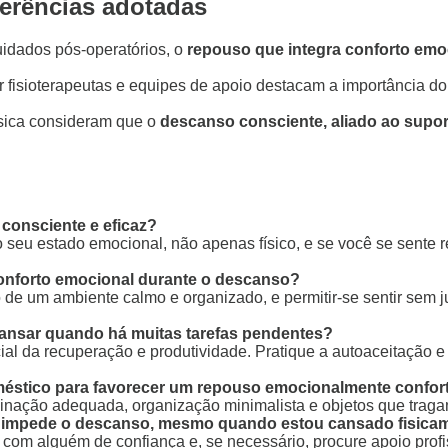
ferências adotadas
uidados pós-operatórios, o
repouso que integra conforto emo
isioterapeutas e equipes de apoio destacam a importância do
ísica consideram que o
descanso consciente, aliado ao suport
consciente e eficaz?
 seu estado emocional, não apenas físico, e se você se sente
conforto emocional durante o descanso?
o de um ambiente calmo e organizado, e permitir-se sentir sem
ansar quando há muitas tarefas pendentes?
l da recuperação e produtividade. Pratique a autoaceitação e
éstico para favorecer um repouso emocionalmente confor
uminação adequada, organização minimalista e objetos que tra
l impede o descanso, mesmo quando estou cansado fisica
com alguém de confiança e, se necessário, procure apoio profis