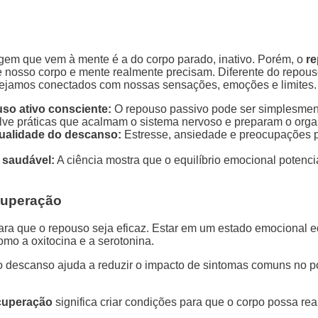
em que vem à mente é a do corpo parado, inativo. Porém, o
re
e nosso corpo e mente realmente precisam. Diferente do repou
stejamos conectados com nossas sensações, emoções e limites.
uso ativo consciente:
O repouso passivo pode ser simplesment
lve práticas que acalmam o sistema nervoso e preparam o orga
qualidade do descanso:
Estresse, ansiedade e preocupações p
 saudável:
A ciência mostra que o equilíbrio emocional potenci
cuperação
a que o repouso seja eficaz. Estar em um estado emocional eq
mo a oxitocina e a serotonina.
o descanso ajuda a reduzir o impacto de sintomas comuns no pó
ecuperação
significa criar condições para que o corpo possa rea